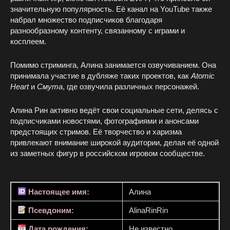
значительную популярность. Её канал на YouTube также
набрал множество подписчиков благодаря
разнообразному контенту, связанному с играми и
косплеем.
Помимо стриминга, Алина занимается озвучиванием. Она
принимала участие в дубляже таких проектов, как
Atomic
Heart
и
Смута
, где озвучила различных персонажей.
Алина Рин активно ведёт свои социальные сети, делясь с
подписчиками новостями, фотографиями и анонсами
предстоящих стримов. Её творчество и харизма
привлекают внимание широкой аудитории, делая её одной
из заметных фигур в российском игровом сообществе.
Настоящее имя:
Алина
Псевдоним:
AlinaRinRin
Дата рождения:
Не известно