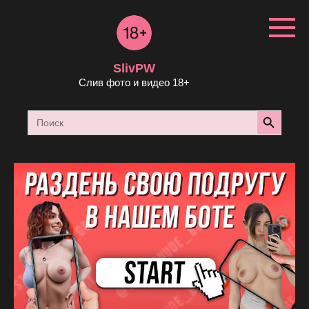
Перейти
к
контенту
SlivPW
Слив фото и видео 18+
Search Button
Search
for: