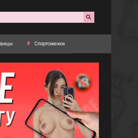
Search Button
вицы
Спортсменки