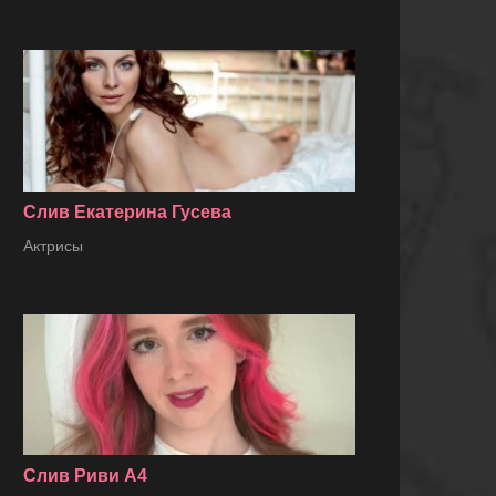
Слив Екатерина Гусева
Актрисы
Слив Риви А4