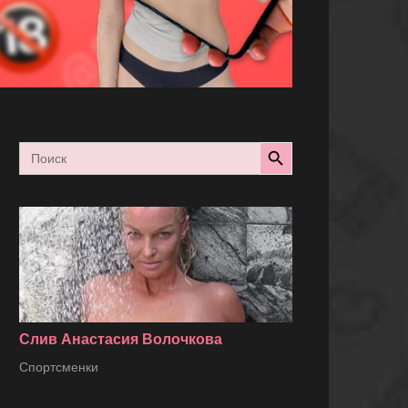
Search Button
Search
for:
Слив Анастасия Волочкова
Спортсменки