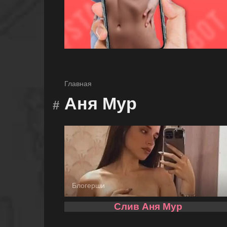
Главная
Аня Мур
Блогерши
Слив Аня Мур