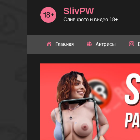
Перейти
SlivPW
к
контенту
Слив фото и видео 18+
Главная
Актрисы