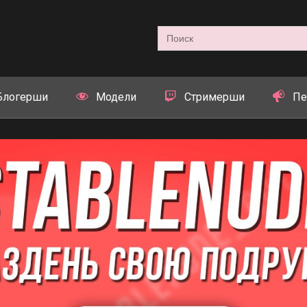
Search
for:
Блогерши
Модели
Стримерши
Пе