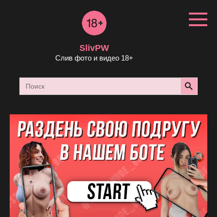
Перейти
к
контенту
SlivPW
Слив фото и видео 18+
Search Button
Search
for: