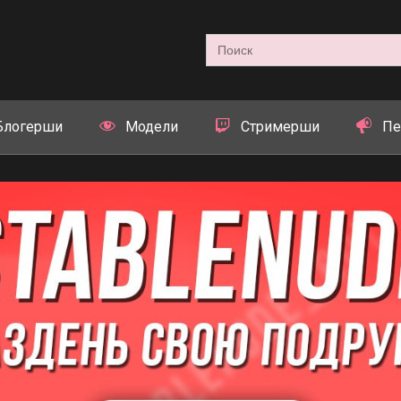
Search
for:
Блогерши
Модели
Стримерши
Пе