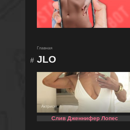
Главная
JLO
Актрисы
Слив Дженнифер Лопес