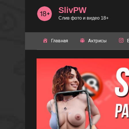
Перейти
SlivPW
к
контенту
Слив фото и видео 18+
Главная
Актрисы