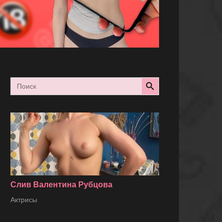
Search Button
Search
for:
Слив Валентина Рубцова
Актрисы