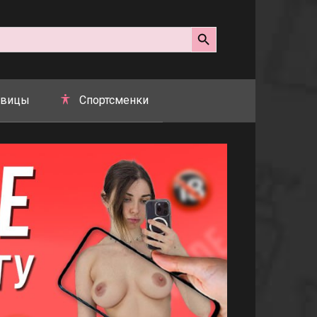
Search Button
вицы
Спортсменки