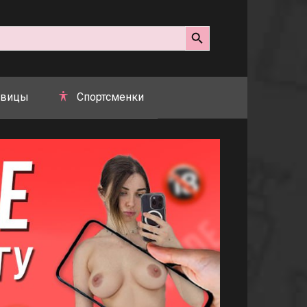
Search Button
вицы
Спортсменки