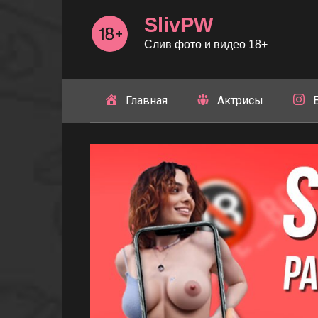
Перейти
SlivPW
к
контенту
Слив фото и видео 18+
Главная
Актрисы