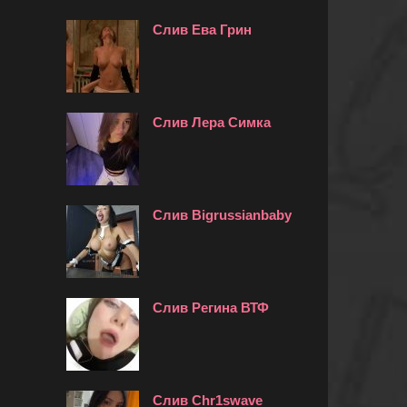
Слив Ева Грин
Слив Лера Симка
Слив Bigrussianbaby
Слив Регина ВТФ
Слив Chr1swave