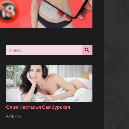
Search Button
Search
for:
Слив Настасья Самбурская
Актрисы