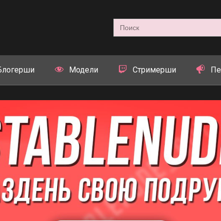
Search
for:
Блогерши
Модели
Стримерши
Пе