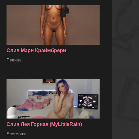
Слив Мари Краймбрери
Певицы
Слив Лея Горная (MyLittleRain)
Блогерши