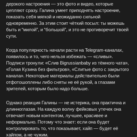
дерзкого настроения — это фото и видео, которые
цепляют сразу. Галина умеет приподнять настроение,
показать себя мягкой и неожиданно сильной
одновременно. За этим стоит чёткий посыл: ты можешь
быть и “милой”, и “большой”, и это не противоречит твоей
сути.
Когда популярность начали расти на Telegram-каналах,
появилось и то, чего нельзя избежать — «сливы».
Подписи тронули: «Слив Bigrussianbaby из тёмного чата»,
«Голая Кузина без фильтров», «Слитые фото с закрытого
канала». Некоторые материалы действительно были
отфотошоплены либо сняты не её рукой, а глазами
зрителей, которым было надо больше.
Однако реакция Галины — не истерика, она практична и
длинноглазая. На каждую волну фейковых утечек она
отвечает новым контентом, лучшее, красивее и
неформально. Потому что знает: если она будет
контролировать то, что показывает, хайп — будет её
хайпом, а не чужим.