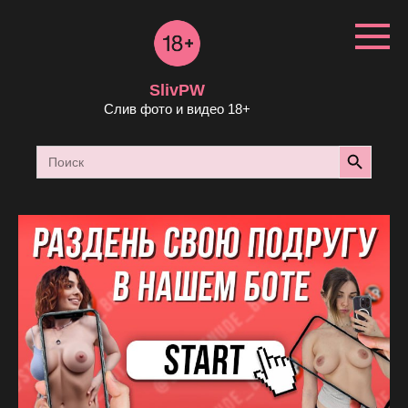
Перейти
к
контенту
SlivPW
Слив фото и видео 18+
Search Button
Search
for: