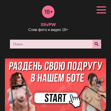
Перейти
к
контенту
SlivPW
Слив фото и видео 18+
Search Button
Search
for: