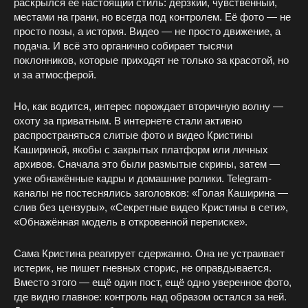
раскрылся её настоящий стиль: дерзкий, чувственный,
местами на грани, но всегда под контролем. Её фото — не
просто позы, а история. Видео — не просто движение, а
подача. И всё это органично собирает тысячи
поклонников, которые приходят не только за красотой, но
и за атмосферой.
Но, как водится, интерес порождает вторичную волну —
охоту за приватным. В интернете стали активно
распространяться слитые фото и видео Кристины
Кашириной, якобы с закрытых платформ или личных
архивов. Сначала это были размытые скрины, затем —
уже обнажённые кадры и домашние ролики. Telegram-
каналы не постеснялись заголовков: «Голая Каширина —
слив без цензуры», «Секретные видео Кристины в сети»,
«Обнажённая модель в откровенной переписке».
Сама Кристина реагирует сдержанно. Она не устраивает
истерик, не пишет гневных сторис, не оправдывается.
Вместо этого — ещё один пост, ещё одно уверенное фото,
где видно главное: контроль над образом остался за ней.