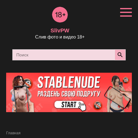
Перейти
к
контенту
SlivPW
Слив фото и видео 18+
Search Button
Search
for:
Главная