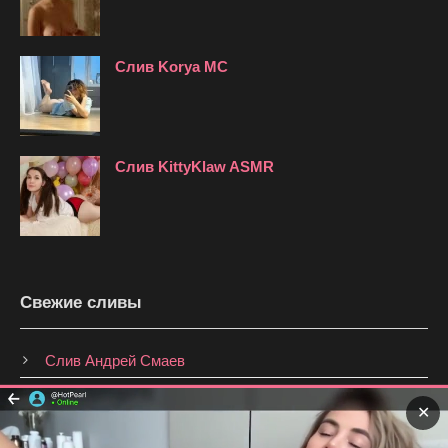
Слив Korya MC
Слив KittyKlaw ASMR
Свежие сливы
Слив Андрей Смаев
Слив Анастасия Брагина
✕
Слив Shmakovajojo