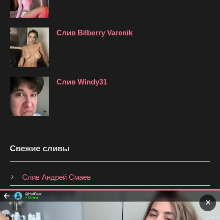
Слив Bilberry Varenik
Слив Windy31
Свежие сливы
Слив Андрей Смаев
Слив Анастасия Брагина
✕
Слив Shmakovajojo