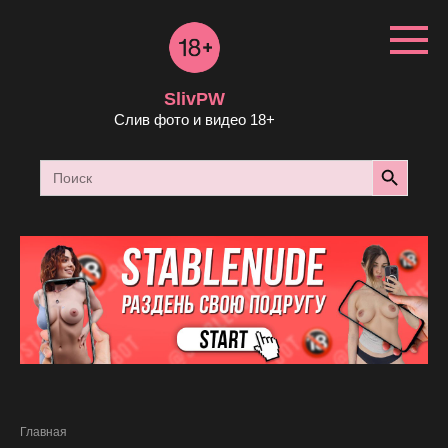
Перейти
к
контенту
SlivPW
Слив фото и видео 18+
Search Button
Search
for:
Главная