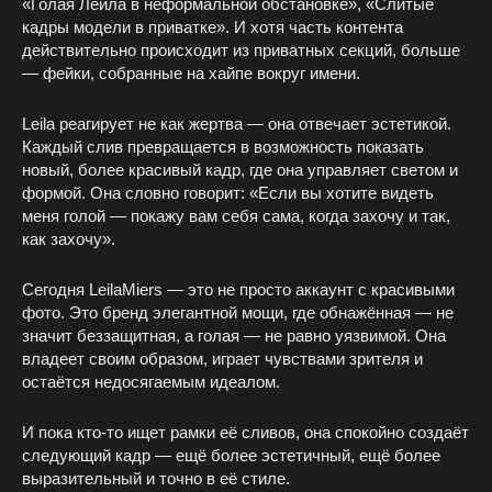
«Голая Лейла в неформальной обстановке», «Слитые
кадры модели в приватке». И хотя часть контента
действительно происходит из приватных секций, больше
— фейки, собранные на хайпе вокруг имени.
Leila реагирует не как жертва — она отвечает эстетикой.
Каждый слив превращается в возможность показать
новый, более красивый кадр, где она управляет светом и
формой. Она словно говорит: «Если вы хотите видеть
меня голой — покажу вам себя сама, когда захочу и так,
как захочу».
Сегодня LeilaMiers — это не просто аккаунт с красивыми
фото. Это бренд элегантной мощи, где обнажённая — не
значит беззащитная, а голая — не равно уязвимой. Она
владеет своим образом, играет чувствами зрителя и
остаётся недосягаемым идеалом.
И пока кто-то ищет рамки её сливов, она спокойно создаёт
следующий кадр — ещё более эстетичный, ещё более
выразительный и точно в её стиле.