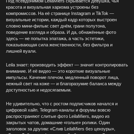
Под псевдонимом LeilaMiers скрывается девушка, чья
красота и визуальная харизма устроены без
компромиссов. На её странице Instagram и TikTok —
визуальные истории, каждый кадр которых выстроен
словно мини-фильм: свет днём, грани полутона,
поведение взгляда и образа. И да, обнажённые фото
здесь — не попытка эпатажа, а часть эстетики,
показывающая сила женственности, без фильтра и
лишней вуали.
Leila знает: производить эффект — значит контролировать
внимание. И её видео — это короткие визуальные
импульсы. Качение плечом, медленный поворот лица,
нежный свет на коже — и благоразумие баланса между
доступностью и недосягаемым.
Не удивительно, что с ростом подписчиков начался и
цифровой хайп. Telegram-каналы и форумы вовсю
распространяют слитые фото LeilaMiers, видео из
закрытых чатов, домашние «голые» ролики. Один
заголовок за другим: «Слив LeilaMiers без цензуры»,