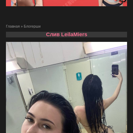
Главная
»
Блогерши
Слив LeilaMiers