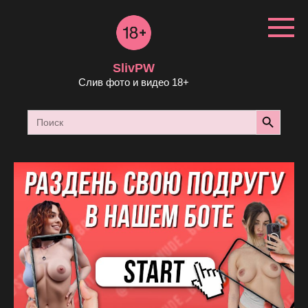
Перейти
к
контенту
SlivPW
Слив фото и видео 18+
Search Button
Search
for: