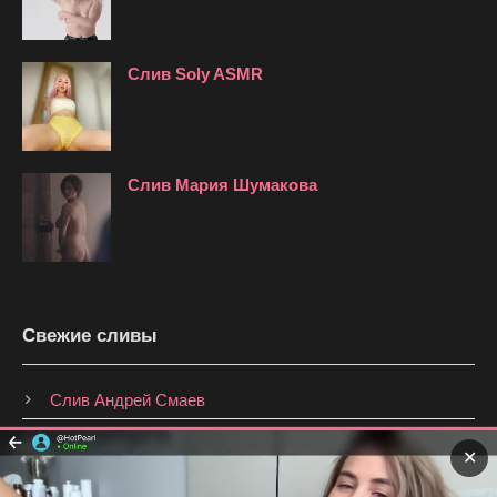
Слив Soly ASMR
Слив Мария Шумакова
Свежие сливы
Слив Андрей Смаев
Слив Анастасия Брагина
✕
Слив Shmakovajojo