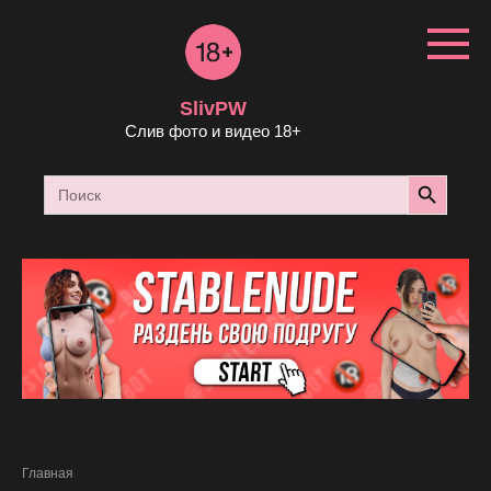
Перейти
к
контенту
SlivPW
Слив фото и видео 18+
Search Button
Search
for:
Главная