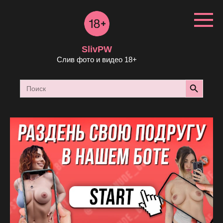
Перейти
к
контенту
SlivPW
Слив фото и видео 18+
Search Button
Search
for: