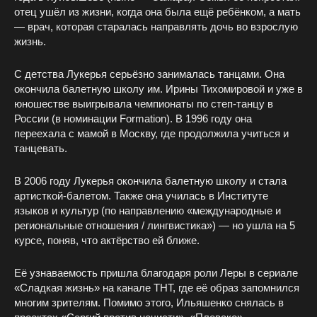
отец ушёл из жизни, когда она была ещё ребёнком, а мать
— врач, которая старалась направлять дочь во взрослую
жизнь.
С детства Лукерья серьёзно занималась танцами. Она
окончила балетную школу им. Ирины Тихомировой и уже в
юношестве выигрывала чемпионаты по степ‑танцу в
России (в номинации Formation). В 1996 году она
переехала с мамой в Москву, где продолжила учиться и
танцевать.
В 2006 году Лукерья окончила балетную школу и стала
артисткой‑балетом. Также она училась в Институте
языков и культур (по направлению «международные и
региональные отношения / лингвистика») — но ушла на 5
курсе, поняв, что актёрство ей ближе.
Её узнаваемость пришла благодаря роли Леры в сериале
«Сладкая жизнь» на канале ТНТ, где её образ запомнился
многим зрителям. Помимо этого, Ильяшенко снялась в