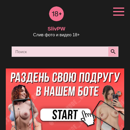
Перейти
к
контенту
SlivPW
Слив фото и видео 18+
Search Button
Search
for: