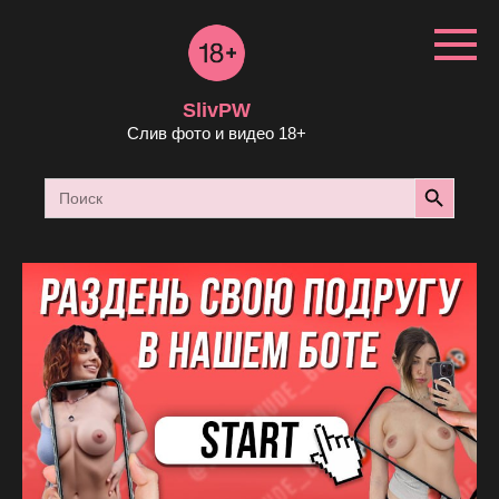
Перейти
к
контенту
SlivPW
Слив фото и видео 18+
Search Button
Search
for: