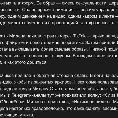
крытых платформ. Её образ — смесь сексуальности, дер
ренности. Она не просит внимания — она им управляет
еру, одним движением на видео, одним кадром в ленте —
 где милота сочетается с провокацией, а откровенность 
сть Милана начала строить через TikTok — яркие наряд
ы с флиртом и неповторимая энергетика. Затем пришли 
а стала выкладывать более смелые образы. Никакой пош
ксуальность, поданная со вкусом. В каждом кадре читае
т, и как этого добиться.
счиков пришла и обратная сторона славы. В сети начал
видео, якобы из закрытых архивов. Некоторые пользова
о видели голую Милану Стар в домашней обстановке, б
мы и Telegram-каналы тут же подхватили волну: «Слив
«Обнажённая Милана в приватке», «Интимное видео с М
дела настолько правдоподобно, что даже фанаты засом
астоящая утечка.