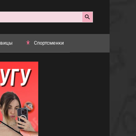
Search Button
вицы
Спортсменки