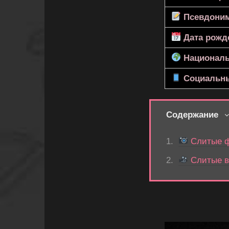
Псевдони
Дата рожд
Националь
Социальны
Содержание
Слитые ф
Слитые в