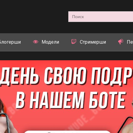
Search
for:
Блогерши
Модели
Стримерши
Пе