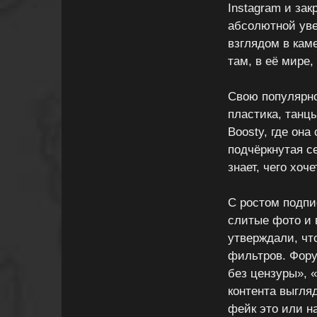
Instagram и за
абсолютной уве
взглядом в кам
там, в её мире,
Свою популярно
пластика, танц
Boosty, где он
подчёркнутая се
знает, чего хоче
С ростом подпи
слитые фото и 
утверждали, чт
фильтров. Фору
без цензуры», 
контента выгля
фейк это или н