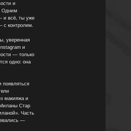
зости и
. Одним
 и всё, ты уже
— с контролем.
ы, уверенная
Instagram и
лости — только
тся одно: она
и появляться
тели
ез макияжа и
 Миланы Стар
иланой». Часть
невались —