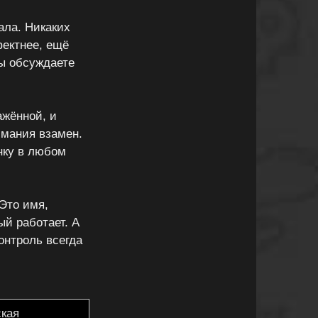
ала. Никаких
фектнее, ещё
вы обсуждаете
ажённой, и
имания взамен.
анку в любом
Это имя,
ый работает. А
онтроль всегда
ская