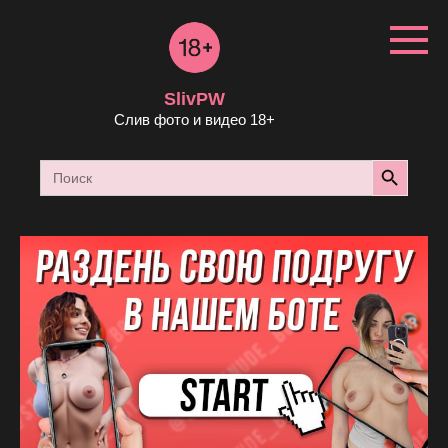
Перейти
к
контенту
SlivPW
Слив фото и видео 18+
Search Button
Search
for: