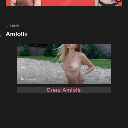
Главная
Amlollii
Блогерши
Слив Amlollii