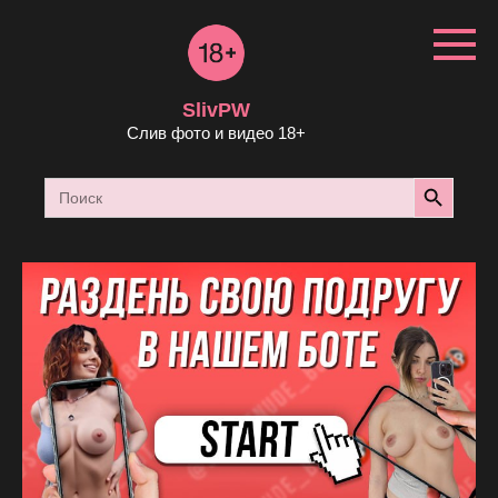
Перейти
к
контенту
SlivPW
Слив фото и видео 18+
Search Button
Search
for: