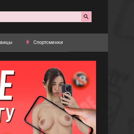
Search Button
вицы
Спортсменки