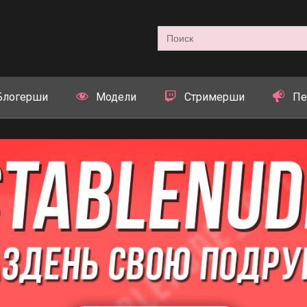
Search
for:
Блогерши
Модели
Стримерши
Пе