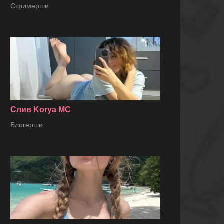
Стримерши
Слив Korya MC
Блогерши