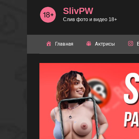
Перейти
SlivPW
к
контенту
Слив фото и видео 18+
Главная
Актрисы