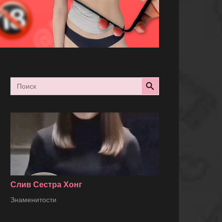
Search Button
Search
for:
Слив Сестра Хонг
Знаменитости