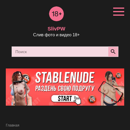
Перейти
к
контенту
SlivPW
Слив фото и видео 18+
Search Button
Search
for:
Главная