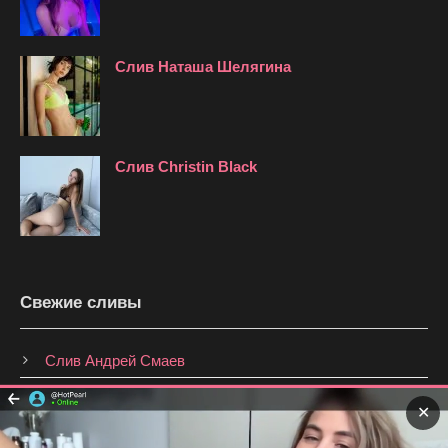
Слив Наташа Шелягина
Слив Christin Black
Свежие сливы
Слив Андрей Смаев
Слив Анастасия Брагина
✕
Слив Shmakovajojo