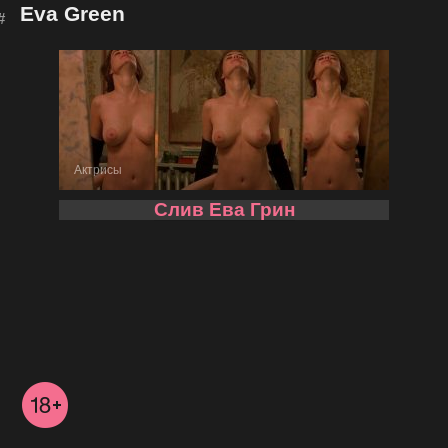
Eva Green
Актрисы
Слив Ева Грин