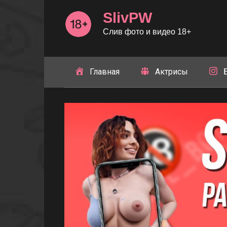
Перейти
SlivPW
к
контенту
Слив фото и видео 18+
Главная
Актрисы