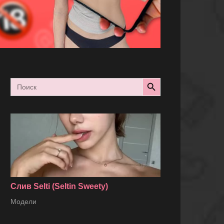
Search Button
Search
for:
Слив Selti (Seltin Sweety)
Модели