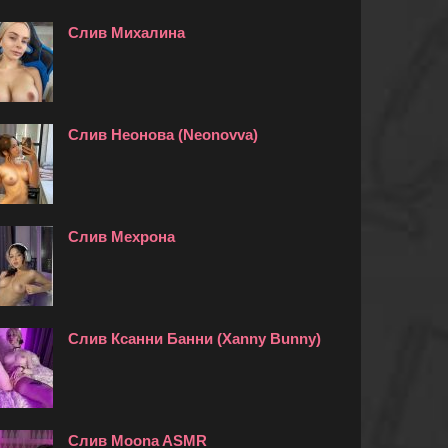
Слив Михалина
Слив Неонова (Neonovva)
Слив Мехрона
Слив Ксанни Банни (Xanny Bunny)
Слив Moona ASMR