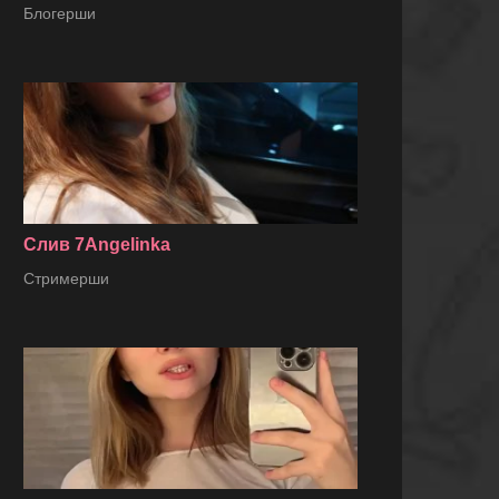
Блогерши
Слив 7Angelinka
Стримерши