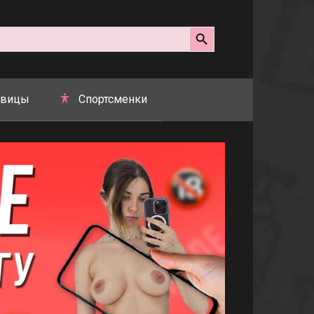
Search Button
вицы
Спортсменки