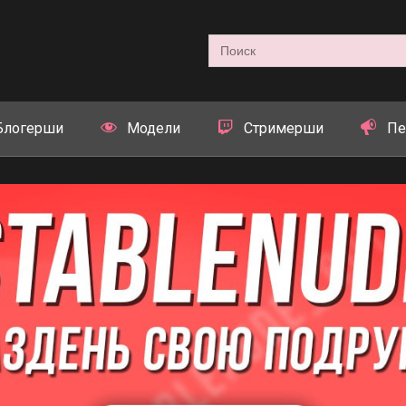
Search
for:
Блогерши
Модели
Стримерши
Пе