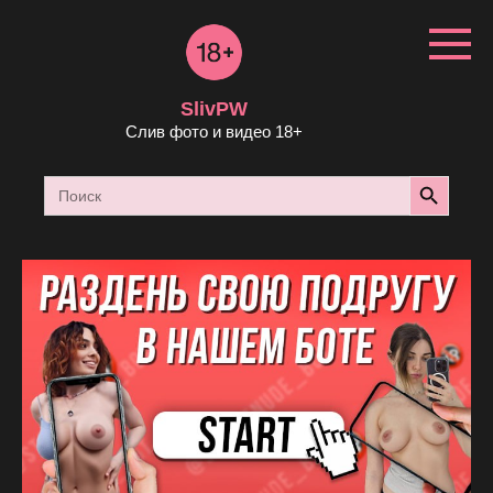
Перейти
к
контенту
SlivPW
Слив фото и видео 18+
Search Button
Search
for: