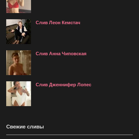
Слив Леон Кемстач
Слив Анна Чиповская
Слив Дженнифер Лопес
Свежие сливы