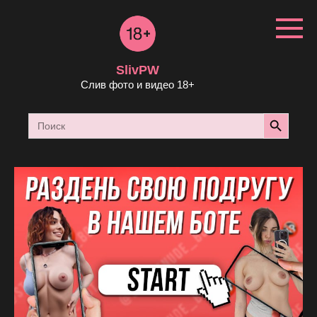
Перейти
к
контенту
SlivPW
Слив фото и видео 18+
Search Button
Search
for: