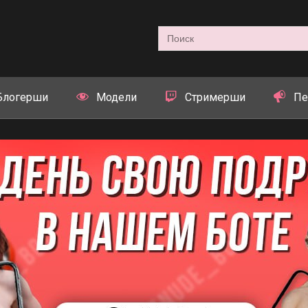
Search
for:
Блогерши
Модели
Стримерши
Пе