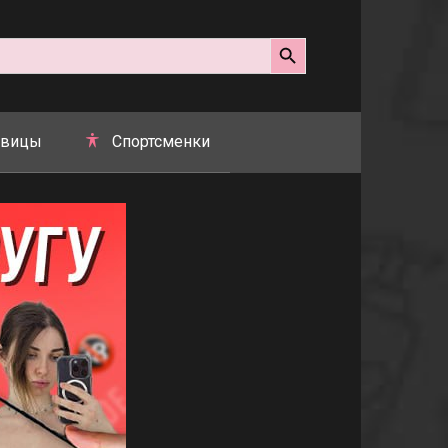
Search Button
вицы
Спортсменки