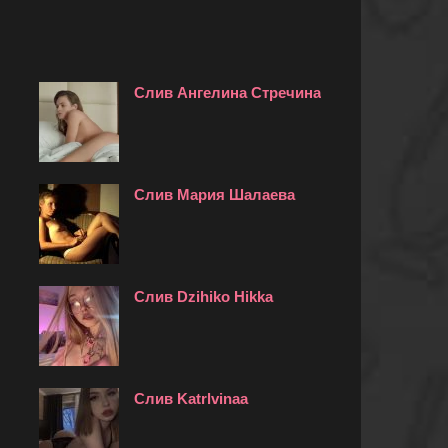
Слив Ангелина Стречина
Слив Мария Шалаева
Слив Dzihiko Hikka
Слив Katrlvinaa