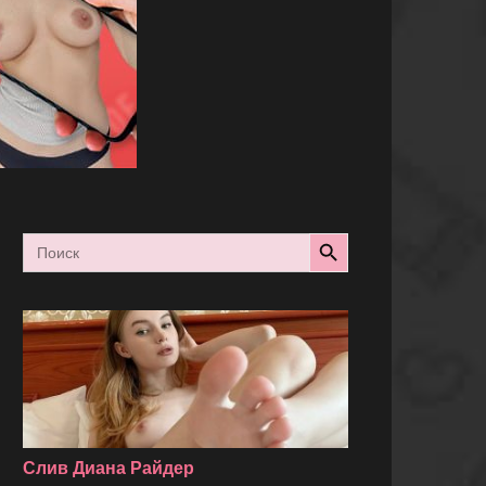
Search Button
Search
for:
Слив Диана Райдер