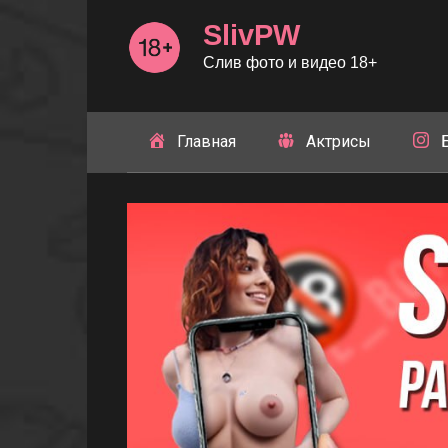
Перейти
SlivPW
к
контенту
Слив фото и видео 18+
Главная
Актрисы