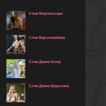
Слив Моргенштерн
Слив Bigrussianbaby
Слив Диана Астер
Слив Диана Шурыгина