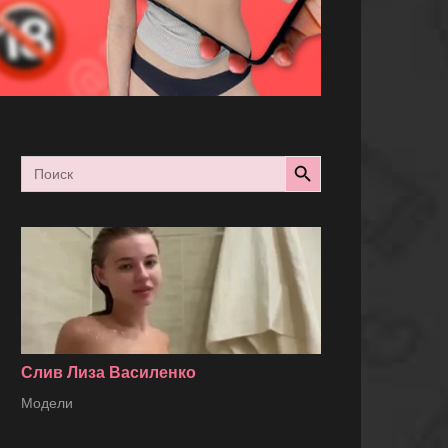
Search Button
Search
for:
Слив Лиза Василенко
Модели