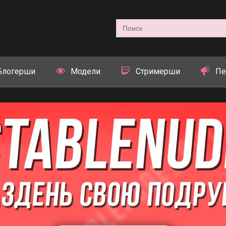
Search
for:
Блогерши
Модели
Стримерши
Пе