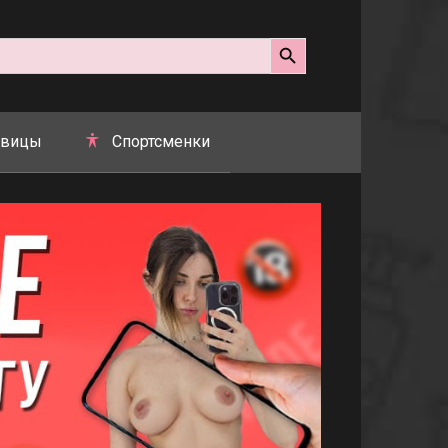
Search Button
вицы
Спортсменки