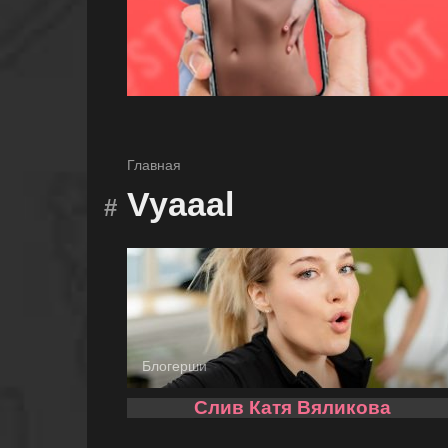
Главная
Vyaaal
Блогерши
Слив Катя Вяликова