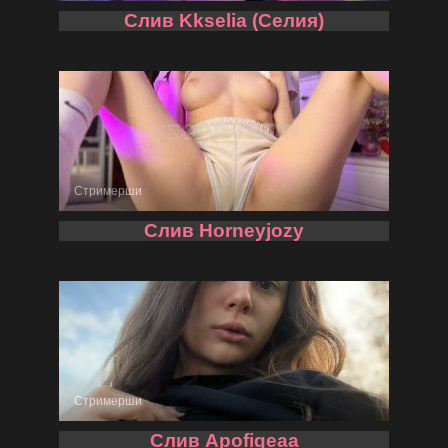
Слив Kkselia (Селия)
Стримерши
Слив Horneyjozy
Стримерши
Слив Apofigeaa