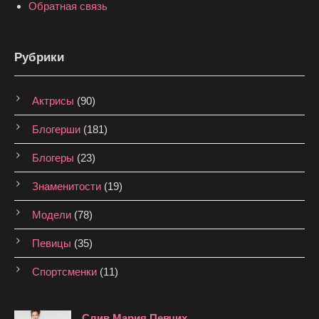
Обратная связь
Рубрики
Актрисы
(90)
Блогерши
(181)
Блогеры
(23)
Знаменитости
(19)
Модели
(78)
Певицы
(35)
Спортсменки
(11)
Слив Мария Певчих