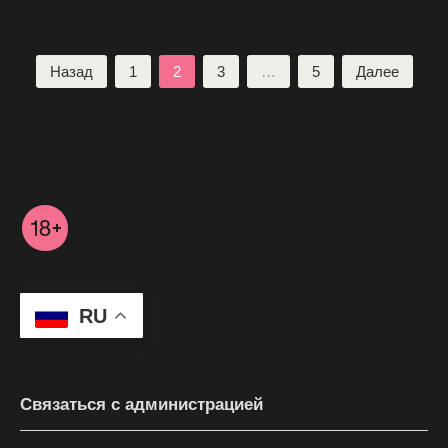
Пагинация
Назад
1
2
3
…
5
Далее
записей
RU
Связаться с администрацией