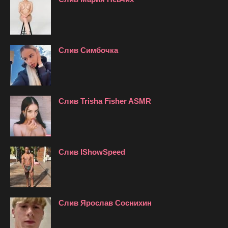
Слив Симбочка
Слив Trisha Fisher ASMR
Слив IShowSpeed
Слив Ярослав Соснихин