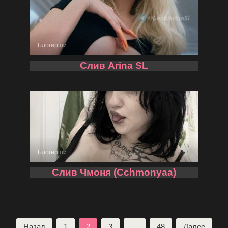
Блогерши
Слив Arina SL
Блогерши
Слив Чмоня (Cchmonyaa)
Пагинация
Назад
1
2
3
…
48
Далее