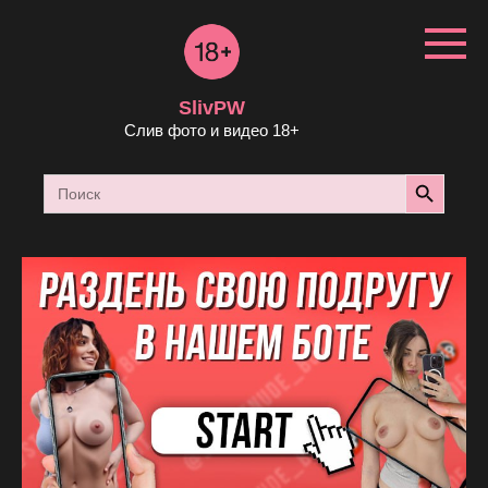
Перейти
к
контенту
SlivPW
Слив фото и видео 18+
Search Button
Search
for: