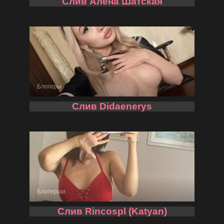
Слив Алена Шатская
Блогеры
Слив Didaenerys
Блогерши
Слив Rincospl (Katyan)