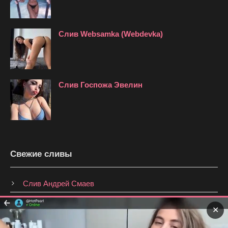
Слив Websamka (Webdevka)
Слив Госпожа Эвелин
Свежие сливы
Слив Андрей Смаев
Слив Анастасия Брагина
✕
Слив Shmakovajojo