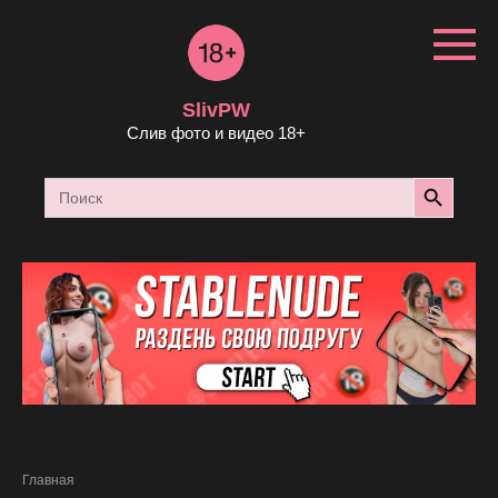
Перейти
к
контенту
SlivPW
Слив фото и видео 18+
Search Button
Search
for:
Главная