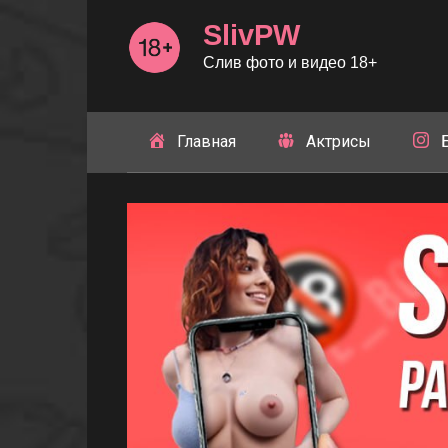
Перейти
SlivPW
к
контенту
Слив фото и видео 18+
Главная
Актрисы