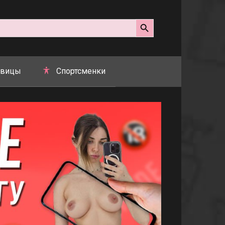
Search Button
вицы
Спортсменки