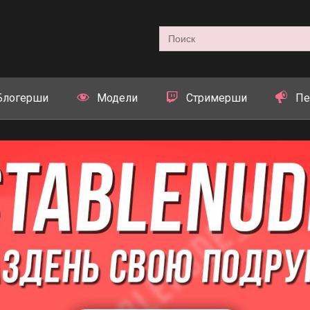
Search
for:
Блогерши
Модели
Стримерши
Пе