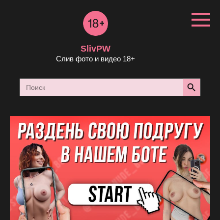
Перейти
к
контенту
SlivPW
Слив фото и видео 18+
Search Button
Search
for: