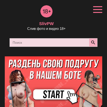
Перейти
к
контенту
SlivPW
Слив фото и видео 18+
Search Button
Search
for: