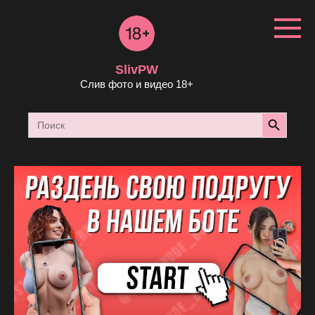
Перейти
к
контенту
SlivPW
Слив фото и видео 18+
Search Button
Search
for: