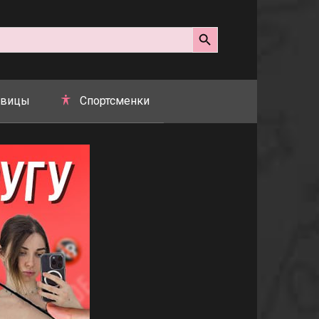
Search Button
вицы
Спортсменки