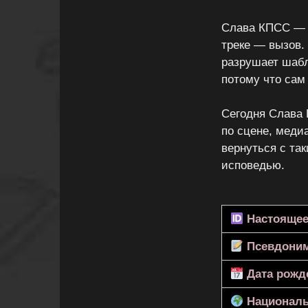
Слава КПСС — н
треке — вызов.
разрушает шабл
потому что сам
Сегодня Слава 
по сцене, меди
вернуться с та
исповедью.
Настоящее
Псевдони
Дата рожд
Националь