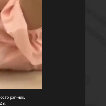
осто рэп-ник.
вды,