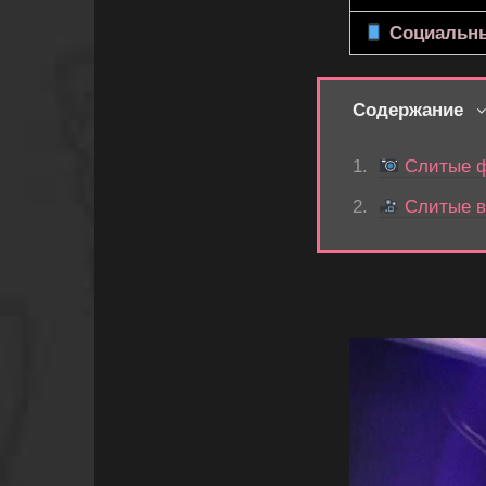
Социальны
Содержание
Слитые 
Слитые в