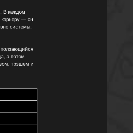
. В каждом
 карьеру — он
 вне системы,
асползающийся
а, а потом
твом, трэшем и