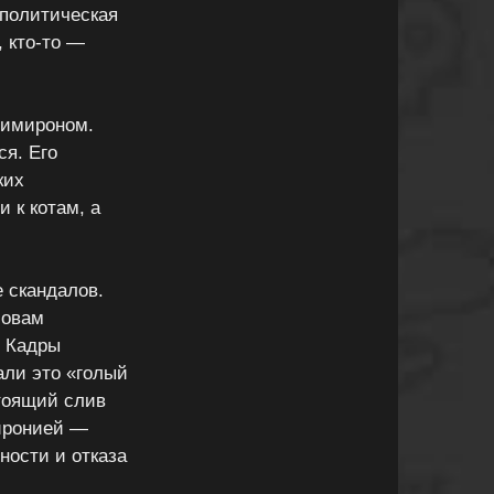
 политическая
, кто-то —
симироном.
я. Его
ких
 к котам, а
е скандалов.
ловам
. Кадры
али это «голый
тоящий слив
 иронией —
ности и отказа