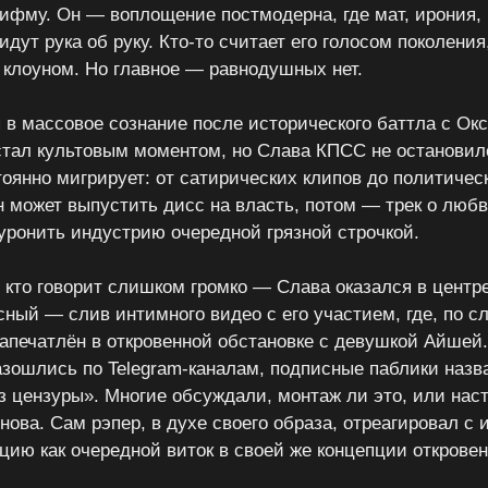
рифму. Он — воплощение постмодерна, где мат, ирония,
идут рука об руку. Кто-то считает его голосом поколения
клоуном. Но главное — равнодушных нет.
 в массовое сознание после исторического баттла с Ок
стал культовым моментом, но Слава КПСС не остановилс
тоянно мигрирует: от сатирических клипов до политичес
 может выпустить дисс на власть, потом — трек о любви
уронить индустрию очередной грязной строчкой.
, кто говорит слишком громко — Слава оказался в центр
ный — слив интимного видео с его участием, где, по с
запечатлён в откровенной обстановке с девушкой Айшей
зошлись по Telegram-каналам, подписные паблики назв
 цензуры». Многие обсуждали, монтаж ли это, или нас
ова. Сам рэпер, в духе своего образа, отреагировал с
цию как очередной виток в своей же концепции откровен