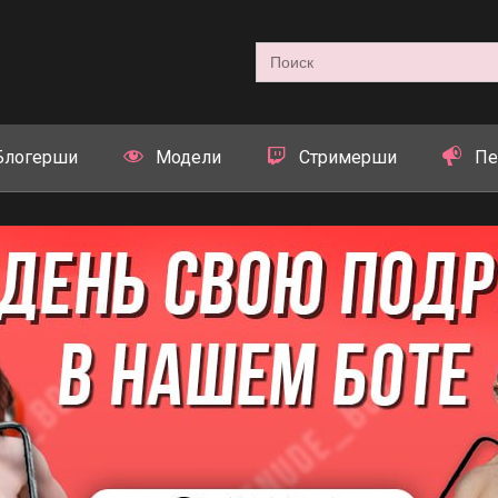
Search
for:
Блогерши
Модели
Стримерши
Пе