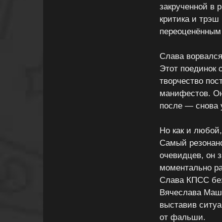
закрученной в 
критика и трэш 
переоценённым 
Слава ворвался
Этот поединок 
творчество пос
манифестов. Он
после — снова 
Но как и любой
Самый резонанс
очевидцев, он 
моментально ра
Слава КПСС без
Вячеслава Машн
выставив ситуа
от фальши.