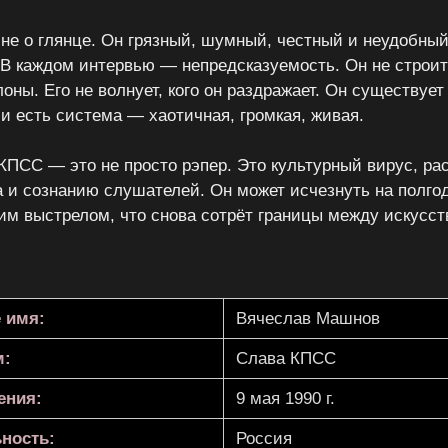
е о глянце. Он грязный, шумный, честный и неудобный
 В каждом интервью — непредсказуемость. Он не строит
оны. Его не волнует, кого он раздражает. Он существует
 и есть система — хаотичная, громкая, живая.
КПСС — это не просто рэпер. Это культурный вирус, р
а и сознанию слушателей. Он может исчезнуть на полгод
ким выстрелом, что снова сотрёт границы между искусс
 имя:
Вячеслав Машнов
м:
Слава КПСС
ения:
9 мая 1990 г.
ность:
Россия