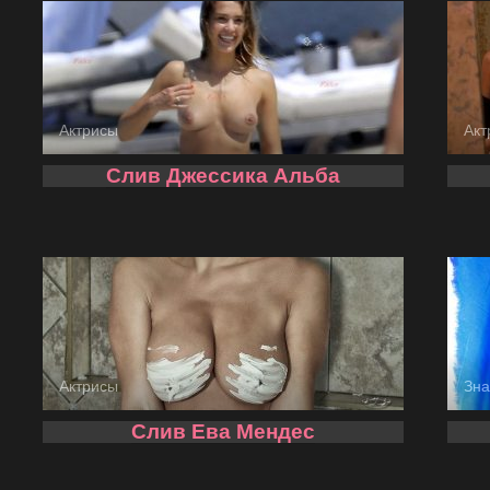
Актрисы
Акт
Слив Джессика Альба
Актрисы
Зна
Слив Ева Мендес