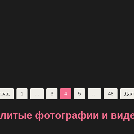
азад
1
…
3
4
5
…
48
Дал
литые фотографии и вид