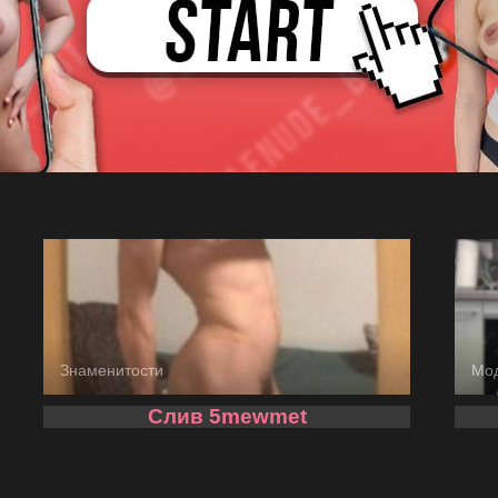
Знаменитости
Мо
Слив 5mewmet