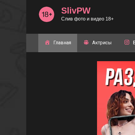
Перейти
SlivPW
к
контенту
Слив фото и видео 18+
Главная
Актрисы