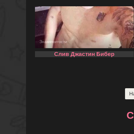
Знаменитости
Слив Джастин Бибер
Пагинация
Н
записей
С