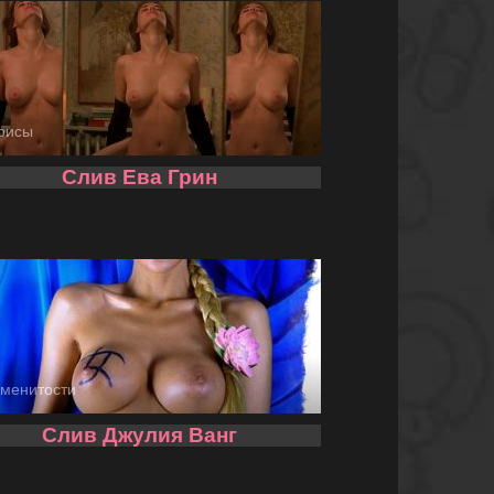
рисы
Слив Ева Грин
менитости
Слив Джулия Ванг