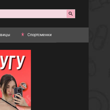
Search Button
вицы
Спортсменки