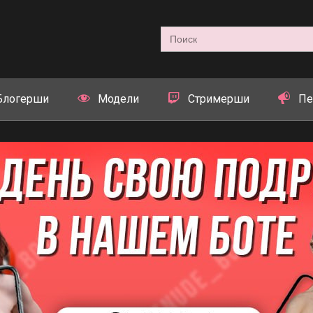
Search
for:
Блогерши
Модели
Стримерши
Пе