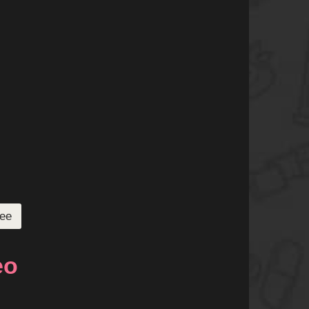
ее
ео