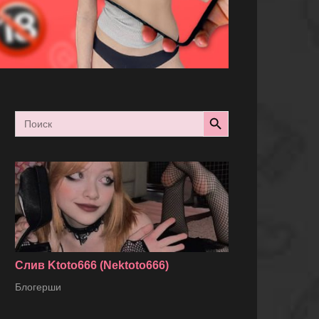
Search Button
Search
for:
Слив Ktoto666 (Nektoto666)
Блогерши