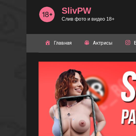
Перейти
SlivPW
к
контенту
Слив фото и видео 18+
Главная
Актрисы