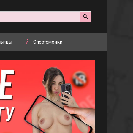
Search Button
вицы
Спортсменки