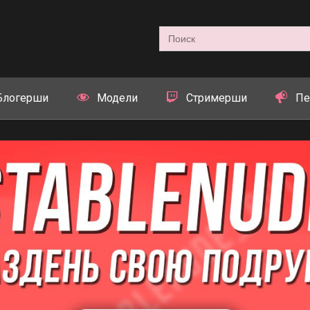
Search
for:
Блогерши
Модели
Стримерши
Пе