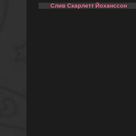
Слив Скарлетт Йоханссон