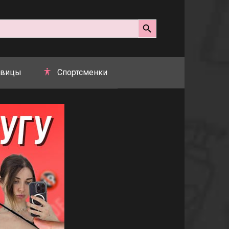
Search Button
вицы
Спортсменки