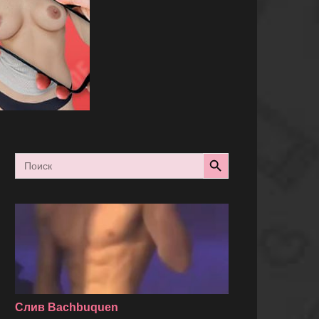
Search Button
Search
for:
Слив Bachbuquen