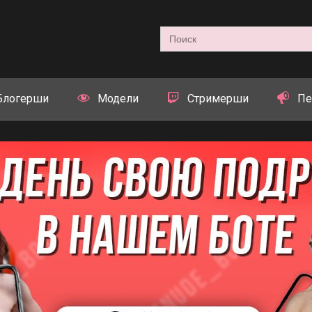
Search
for:
Блогерши
Модели
Стримерши
Пе