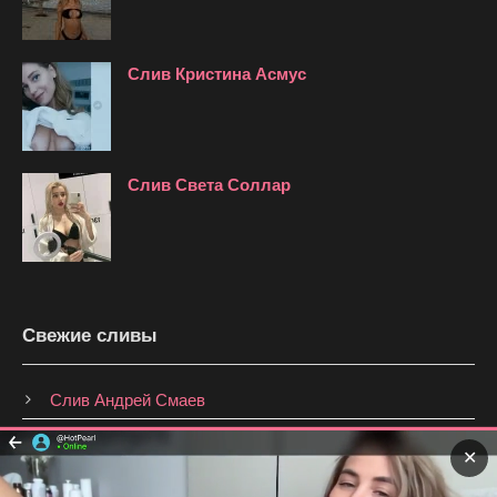
Слив Кристина Асмус
Слив Света Соллар
Свежие сливы
Слив Андрей Смаев
Слив Анастасия Брагина
✕
Слив Shmakovajojo