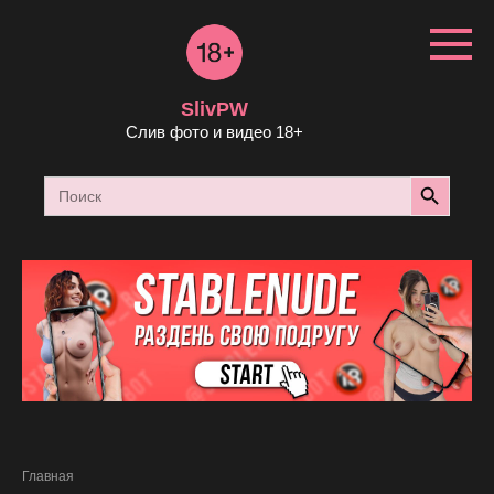
Перейти
к
контенту
SlivPW
Слив фото и видео 18+
Search Button
Search
for:
Главная